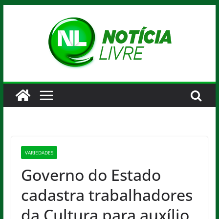
Pular
para
o
conteúdo
VARIEDADES
Governo do Estado
cadastra trabalhadores
da Cultura para auxílio