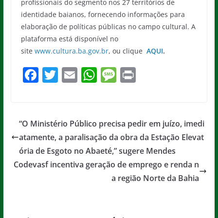
profissionais do segmento nos 27 territórios de
identidade baianos, fornecendo informações para
elaboração de políticas públicas no campo cultural. A
plataforma está disponível no
site
www.cultura.ba.gov.br
, ou clique
AQUI
.
F
T
E
W
M
Pr
a
w
m
h
e
in
c
itt
ai
at
ss
t
e
er
l
s
a
“O Ministério Público precisa pedir em juízo, imedi
b
A
g
atamente, a paralisação da obra da Estação Elevat
o
p
e
ória de Esgoto no Abaeté,” sugere Mendes
o
p
Codevasf incentiva geração de emprego e renda n
a região Norte da Bahia
k