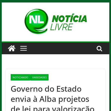
Pular
para
o
conteúdo
NOTICIANDO
VARIEDADES
Governo do Estado
envia à Alba projetos
de lei para valorização