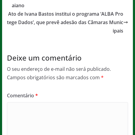
o
p
e
aiano
o
p
Ato de Ivana Bastos institui o programa ‘ALBA Pro
tege Dados’, que prevê adesão das Câmaras Munic
k
ipais
Deixe um comentário
O seu endereço de e-mail não será publicado.
Campos obrigatórios são marcados com
*
Comentário
*