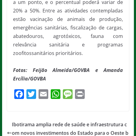
a um ponto, e o percentual poderá variar de
20% a 50%. Entre as atividades contempladas
estão vacinação de animais de produção,
emergências sanitárias, fiscalização de cargas,
abatedouros, agrotóxicos, fauna com
relevância sanitária e programas
zoofitossanitários prioritários.
Fotos: Feijão Almeida/GOVBA e Amanda
Ercília/GOVBA
F
T
E
W
M
Pr
a
w
m
h
e
in
c
itt
ai
at
ss
t
e
er
l
s
a
Ibotirama amplia rede de saúde e infraestrutura c
b
A
g
om novos investimentos do Estado para o Oeste b