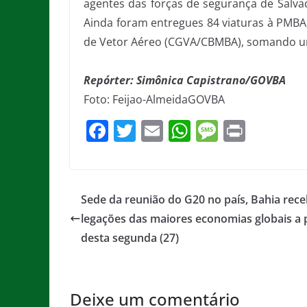
agentes das forças de segurança de Salvad
Ainda foram entregues 84 viaturas à PMBA
de Vetor Aéreo (CGVA/CBMBA), somando um
Repórter: Simônica Capistrano/GOVBA
Foto: Feijao-AlmeidaGOVBA
F
T
E
W
M
Pr
a
w
m
h
e
in
c
itt
ai
at
ss
t
e
er
l
s
a
Sede da reunião do G20 no país, Bahia rec
b
A
g
legações das maiores economias globais a p
o
p
e
desta segunda (27)
o
p
k
Deixe um comentário