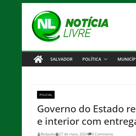
Pular
para
o
conteúdo
SALVADOR
POLÍTICA
MUNICÍP
POLICIAL
Governo do Estado re
e interior com entreg
Redação
27 de maio, 2024
0 Comments