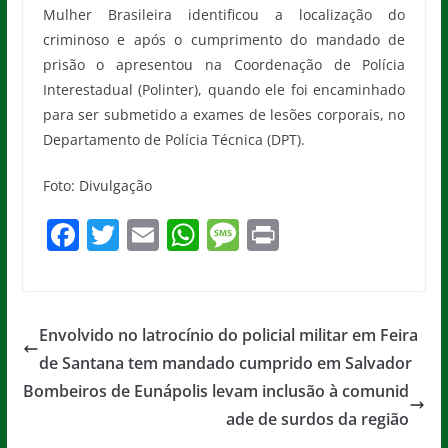
Mulher Brasileira identificou a localização do
criminoso e após o cumprimento do mandado de
prisão o apresentou na Coordenação de Polícia
Interestadual (Polinter), quando ele foi encaminhado
para ser submetido a exames de lesões corporais, no
Departamento de Polícia Técnica (DPT).
Foto: Divulgação
F
T
E
W
M
Pr
a
w
m
h
e
in
c
itt
ai
at
ss
t
e
er
l
s
a
Envolvido no latrocínio do policial militar em Feira
b
A
g
de Santana tem mandado cumprido em Salvador
o
p
e
Bombeiros de Eunápolis levam inclusão à comunid
o
p
ade de surdos da região