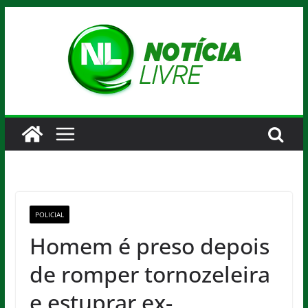
Pular
para
o
conteúdo
POLICIAL
Homem é preso depois
de romper tornozeleira
e estuprar ex-