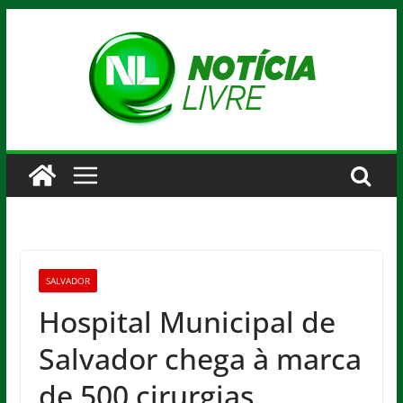
Pular
para
o
conteúdo
SALVADOR
Hospital Municipal de
Salvador chega à marca
de 500 cirurgias