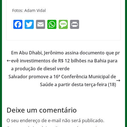
Fotos: Adam Vidal
F
T
E
W
M
Pr
a
w
m
h
e
in
c
itt
ai
at
ss
t
e
er
l
s
a
Em Abu Dhabi, Jerônimo assina documento que pr
b
A
g
evê investimentos de R$ 12 bilhões na Bahia para
o
p
e
a produção de diesel verde
o
p
Salvador promove a 16ª Conferência Municipal de
Saúde a partir desta terça-feira (18)
k
Deixe um comentário
O seu endereço de e-mail não será publicado.