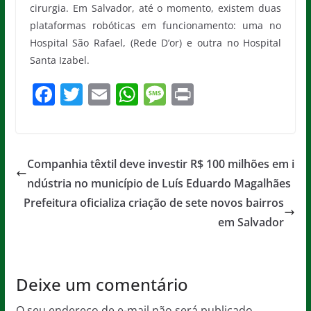
cirurgia. Em Salvador, até o momento, existem duas
plataformas robóticas em funcionamento: uma no
Hospital São Rafael, (Rede D’or) e outra no Hospital
Santa Izabel.
F
T
E
W
M
Pr
a
w
m
h
e
in
c
itt
ai
at
ss
t
e
er
l
s
a
Companhia têxtil deve investir R$ 100 milhões em i
b
A
g
ndústria no município de Luís Eduardo Magalhães
o
p
e
Prefeitura oficializa criação de sete novos bairros
o
p
em Salvador
k
Deixe um comentário
O seu endereço de e-mail não será publicado.