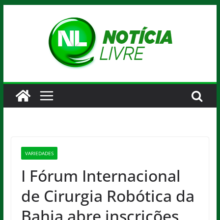
Pular
para
o
conteúdo
VARIEDADES
I Fórum Internacional
de Cirurgia Robótica da
Bahia abre inscrições