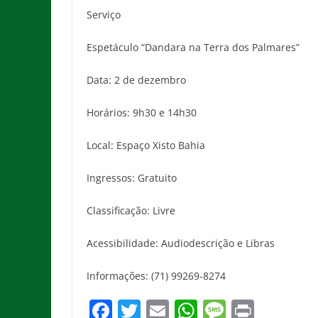
Serviço
Espetáculo “Dandara na Terra dos Palmares”
Data: 2 de dezembro
Horários: 9h30 e 14h30
Local: Espaço Xisto Bahia
Ingressos: Gratuito
Classificação: Livre
Acessibilidade: Audiodescrição e Libras
Informações: (71) 99269-8274
F
T
E
W
M
Pr