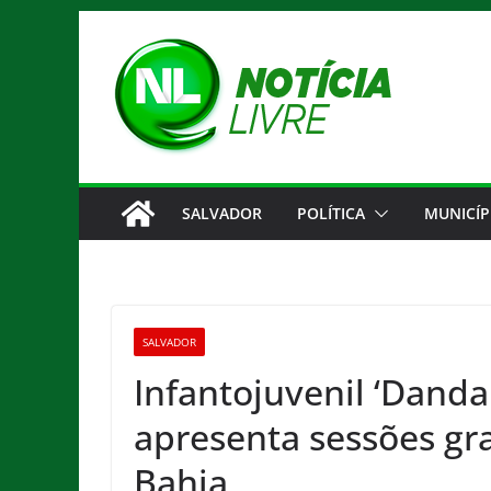
Pular
para
o
conteúdo
SALVADOR
POLÍTICA
MUNICÍP
SALVADOR
Infantojuvenil ‘Danda
apresenta sessões gra
Bahia