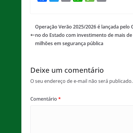
a
w
m
h
e
in
c
itt
ai
at
ss
t
e
er
l
s
a
Operação Verão 2025/2026 é lançada pelo 
b
A
g
no do Estado com investimento de mais de
o
p
e
milhões em segurança pública
o
p
k
Deixe um comentário
O seu endereço de e-mail não será publicado.
Comentário
*