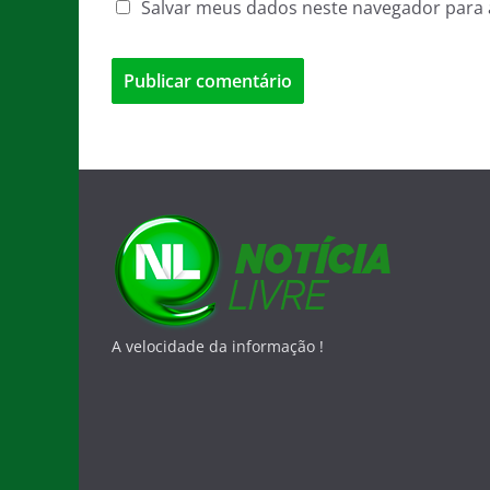
Salvar meus dados neste navegador para 
A velocidade da informação !