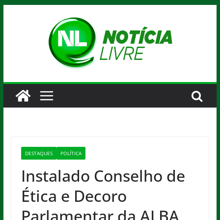
Pular
para
o
conteúdo
DESTAQUES
POLÍTICA
Instalado Conselho de
Ética e Decoro
Parlamentar da ALBA