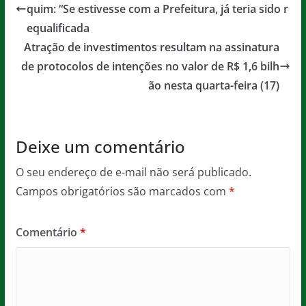
b
A
g
quim: “Se estivesse com a Prefeitura, já teria sido r
o
p
e
equalificada
o
p
Atração de investimentos resultam na assinatura
de protocolos de intenções no valor de R$ 1,6 bilh
k
ão nesta quarta-feira (17)
Deixe um comentário
O seu endereço de e-mail não será publicado.
Campos obrigatórios são marcados com
*
Comentário
*