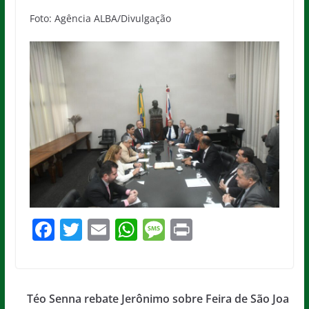
Foto: Agência ALBA/Divulgação
F
T
E
W
M
Pr
a
w
m
h
e
in
c
itt
ai
at
ss
t
e
er
l
s
a
Téo Senna rebate Jerônimo sobre Feira de São Joa