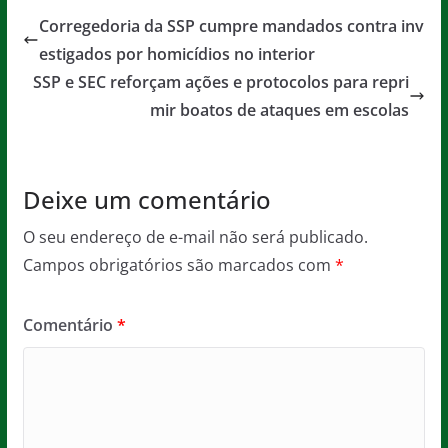
e
er
l
s
a
Corregedoria da SSP cumpre mandados contra inv
b
A
g
estigados por homicídios no interior
o
p
e
SSP e SEC reforçam ações e protocolos para repri
o
p
mir boatos de ataques em escolas
k
Deixe um comentário
O seu endereço de e-mail não será publicado.
Campos obrigatórios são marcados com
*
Comentário
*