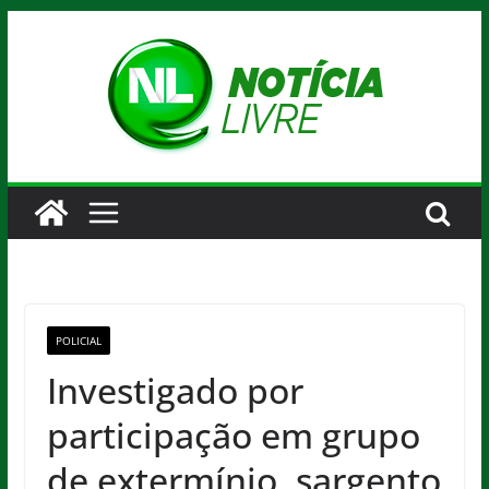
Pular
para
o
conteúdo
POLICIAL
Investigado por
participação em grupo
de extermínio, sargento