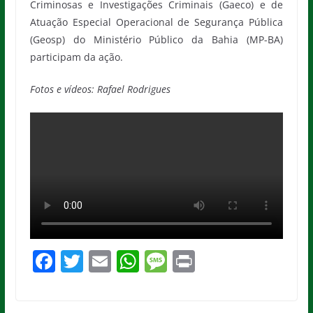
Criminosas e Investigações Criminais (Gaeco) e de
Atuação Especial Operacional de Segurança Pública
(Geosp) do Ministério Público da Bahia (MP-BA)
participam da ação.
Fotos e vídeos: Rafael Rodrigues
F
T
E
W
M
Pr
a
w
m
h
e
in
c
itt
ai
at
ss
t