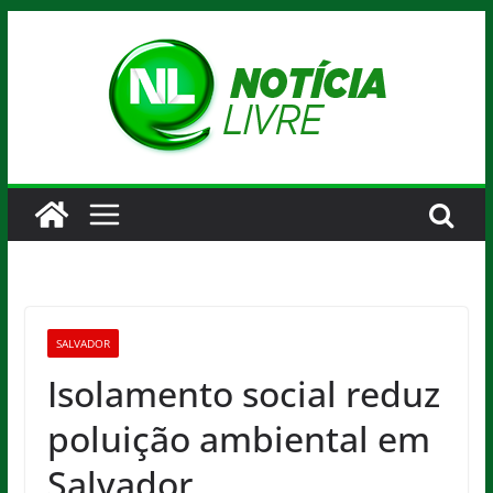
Pular
para
o
conteúdo
SALVADOR
Isolamento social reduz
poluição ambiental em
Salvador