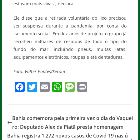
estavam mais vivas”, declara.
Ele disse que a retirada voluntária do lixo precisou
ser suspensa durante a pandemia, por conta do
isolamento social. Em dez anos de projeto, o grupo já
recolheu milhares de resíduos de todo o tipo do
fundo do mar, incluindo pneus, muitas latas,
equipamentos eletrônicos, roupas e até dentaduras.
Foto: Valter Pontes/Secom
F
T
E
W
M
Pr
a
w
m
h
e
in
c
itt
ai
at
ss
t
e
er
l
s
a
Bahia comemora pela primeira vez o dia do Vaquei
b
A
g
ro; Deputado Alex da Piatã presta homenagem
o
p
e
Bahia registra 1.272 novos casos de Covid-19 nas ú