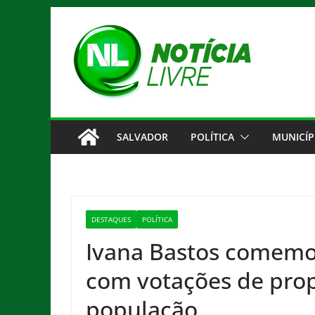
Pular
para
o
conteúdo
SALVADOR
POLÍTICA
MUNICÍP
DESTAQUES
POLÍTICA
Ivana Bastos comemo
com votações de prop
população