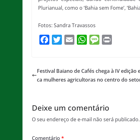
Plurianual, como o ‘Bahia sem Fome’, ‘Bahia p
Fotos: Sandra Travassos
F
T
E
W
M
Pr
a
w
m
h
e
in
c
itt
ai
at
ss
t
e
er
l
s
a
​Festival Baiano de Cafés chega à IV edição 
b
A
g
ca mulheres agricultoras no centro do seto
o
p
e
o
p
Deixe um comentário
k
O seu endereço de e-mail não será publicado.
Comentário
*