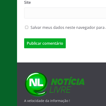
Site
Salvar meus dados neste navegador para 
A velocidade da informação !