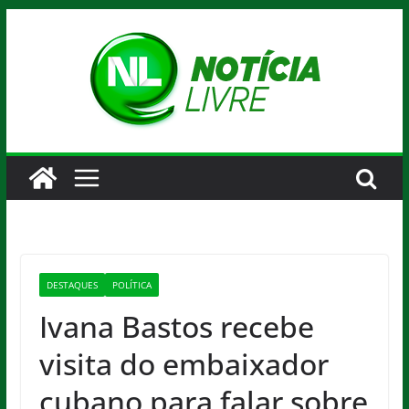
Pular
para
o
conteúdo
DESTAQUES
POLÍTICA
Ivana Bastos recebe
visita do embaixador
cubano para falar sobre