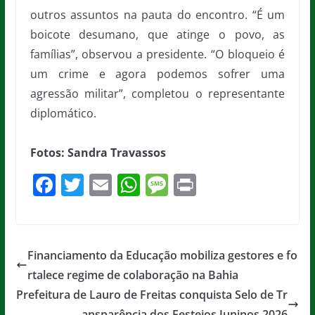
outros assuntos na pauta do encontro. “É um
boicote desumano, que atinge o povo, as
famílias”, observou a presidente. “O bloqueio é
um crime e agora podemos sofrer uma
agressão militar”, completou o representante
diplomático.
Fotos: Sandra Travassos
F
T
E
W
M
Pr
a
w
m
h
e
in
c
itt
ai
at
ss
t
e
er
l
s
a
Financiamento da Educação mobiliza gestores e fo
b
A
g
rtalece regime de colaboração na Bahia
o
p
e
Prefeitura de Lauro de Freitas conquista Selo de Tr
ansparência dos Festejos Juninos 2026