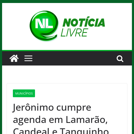
Pular
para
o
conteúdo
MUNICÍPIOS
Jerônimo cumpre
agenda em Lamarão,
Candeal e Tanquinho,