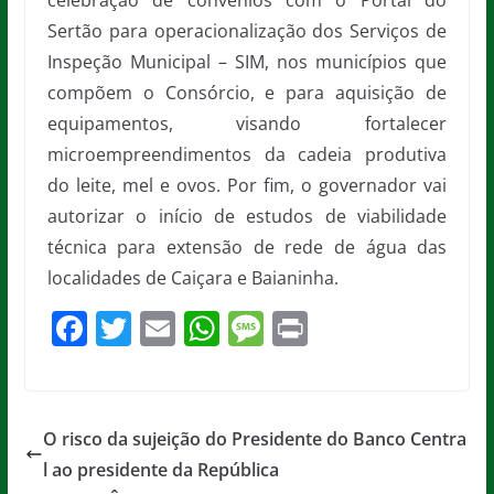
celebração de convênios com o Portal do
Sertão para operacionalização dos Serviços de
Inspeção Municipal – SIM, nos municípios que
compõem o Consórcio, e para aquisição de
equipamentos, visando fortalecer
microempreendimentos da cadeia produtiva
do leite, mel e ovos. Por fim, o governador vai
autorizar o início de estudos de viabilidade
técnica para extensão de rede de água das
localidades de Caiçara e Baianinha.
F
T
E
W
M
Pr
a
w
m
h
e
in
c
itt
ai
at
ss
t
e
er
l
s
a
O risco da sujeição do Presidente do Banco Centra
b
A
g
l ao presidente da República