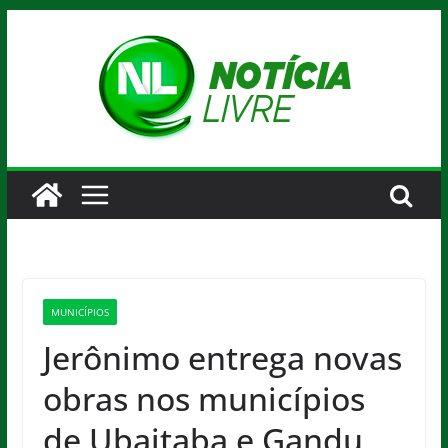
Pular
para
o
conteúdo
MUNICÍPIOS
Jerônimo entrega novas
obras nos municípios
de Ubaitaba e Gandu,