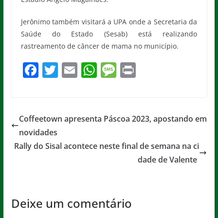
Jerônimo também visitará a UPA onde a Secretaria da
Saúde do Estado (Sesab) está realizando
rastreamento de câncer de mama no município.
F
T
E
W
M
Pr
a
w
m
h
e
in
c
itt
ai
at
ss
t
e
er
l
s
a
Coffeetown apresenta Páscoa 2023, apostando em
b
A
g
novidades
o
p
e
Rally do Sisal acontece neste final de semana na ci
o
p
dade de Valente
k
Deixe um comentário