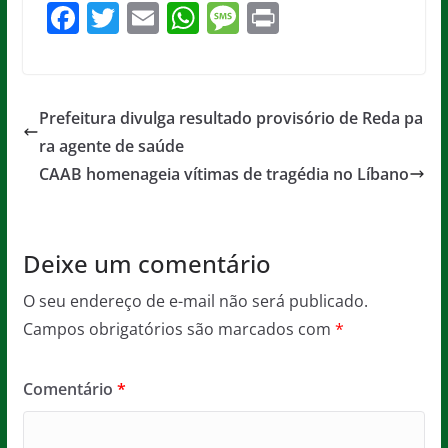
F
T
E
W
M
Pr
a
w
m
h
e
in
c
itt
ai
at
ss
t
e
er
l
s
a
Prefeitura divulga resultado provisório de Reda pa
b
A
g
ra agente de saúde
o
p
e
CAAB homenageia vítimas de tragédia no Líbano
o
p
k
Deixe um comentário
O seu endereço de e-mail não será publicado.
Campos obrigatórios são marcados com
*
Comentário
*