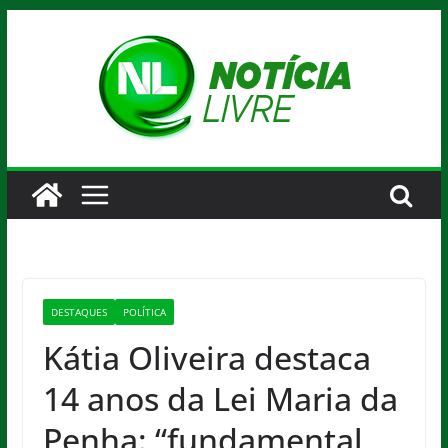
Pular
para
o
conteúdo
DESTAQUES
POLÍTICA
Kátia Oliveira destaca
14 anos da Lei Maria da
Penha: “fundamental