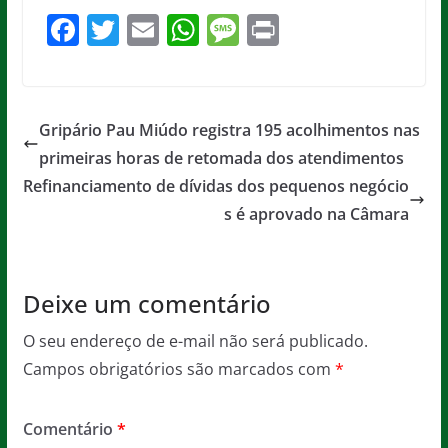
F
T
E
W
M
Pr
a
w
m
h
e
in
c
itt
ai
at
ss
t
e
er
l
s
a
Gripário Pau Miúdo registra 195 acolhimentos nas
b
A
g
primeiras horas de retomada dos atendimentos
o
p
e
Refinanciamento de dívidas dos pequenos negócio
o
p
s é aprovado na Câmara
k
Deixe um comentário
O seu endereço de e-mail não será publicado.
Campos obrigatórios são marcados com
*
Comentário
*