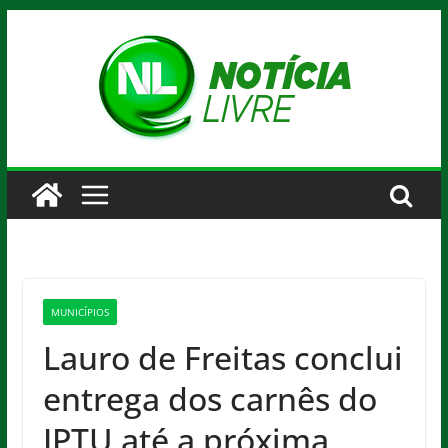
Pular
para
o
conteúdo
MUNICÍPIOS
Lauro de Freitas conclui
entrega dos carnês do
IPTU até a próxima