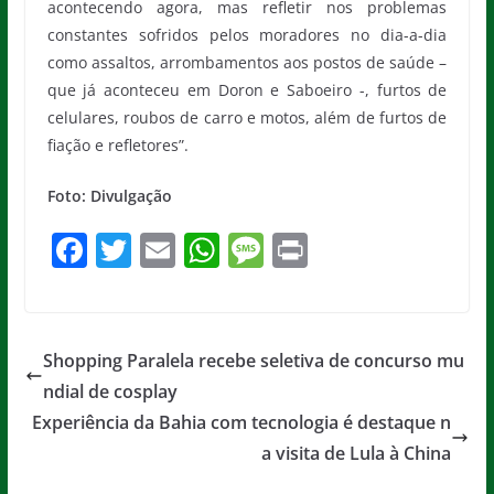
acontecendo agora, mas refletir nos problemas
constantes sofridos pelos moradores no dia-a-dia
como assaltos, arrombamentos aos postos de saúde –
que já aconteceu em Doron e Saboeiro -, furtos de
celulares, roubos de carro e motos, além de furtos de
fiação e refletores”.
Foto: Divulgação
F
T
E
W
M
Pr
a
w
m
h
e
in
c
itt
ai
at
ss
t
e
er
l
s
a
Shopping Paralela recebe seletiva de concurso mu
b
A
g
ndial de cosplay
o
p
e
Experiência da Bahia com tecnologia é destaque n
o
p
a visita de Lula à China