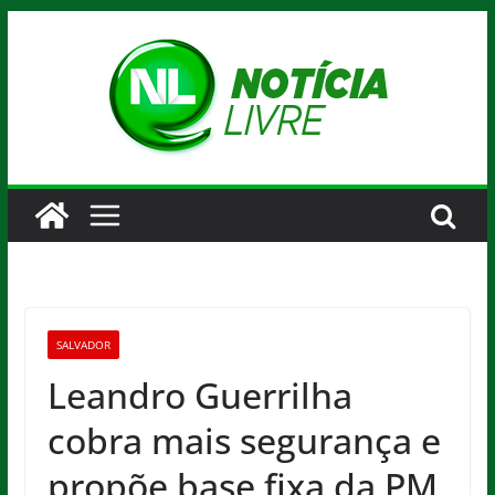
Pular
para
o
conteúdo
SALVADOR
Leandro Guerrilha
cobra mais segurança e
propõe base fixa da PM