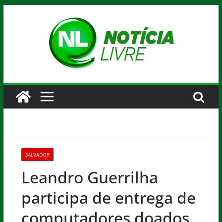
Pular
para
o
conteúdo
SALVADOR
Leandro Guerrilha
participa de entrega de
computadores doados