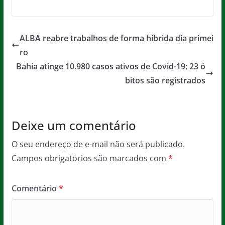
a
w
m
h
e
in
c
itt
ai
at
ss
t
e
er
l
s
a
ALBA reabre trabalhos de forma híbrida dia primei
b
A
g
ro
o
p
e
Bahia atinge 10.980 casos ativos de Covid-19; 23 ó
o
p
bitos são registrados
k
Deixe um comentário
O seu endereço de e-mail não será publicado.
Campos obrigatórios são marcados com
*
Comentário
*