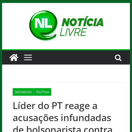
Pular
para
o
conteúdo
DESTAQUES
POLÍTICA
Líder do PT reage a
acusações infundadas
de bolsonarista contra