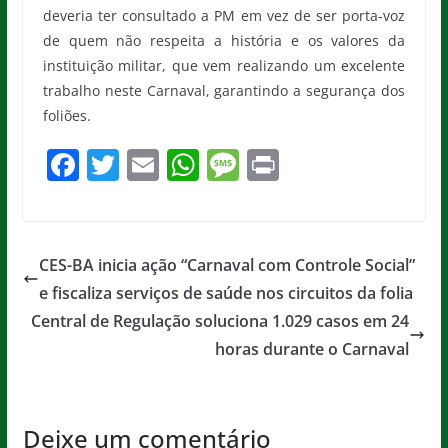
deveria ter consultado a PM em vez de ser porta-voz
de quem não respeita a história e os valores da
instituição militar, que vem realizando um excelente
trabalho neste Carnaval, garantindo a segurança dos
foliões.
F
T
E
W
M
Pr
a
w
m
h
e
in
c
itt
ai
at
ss
t
e
er
l
s
a
CES-BA inicia ação “Carnaval com Controle Social”
b
A
g
e fiscaliza serviços de saúde nos circuitos da folia
o
p
e
Central de Regulação soluciona 1.029 casos em 24
o
p
horas durante o Carnaval
k
Deixe um comentário