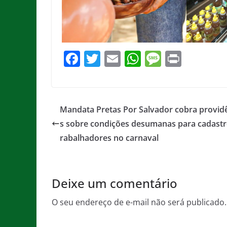
F
T
E
W
M
Pr
a
w
m
h
e
in
c
itt
ai
at
ss
t
e
er
l
s
a
Mandata Pretas Por Salvador cobra provid
b
A
g
s sobre condições desumanas para cadastr
o
p
e
rabalhadores no carnaval
o
p
k
Deixe um comentário
O seu endereço de e-mail não será publicado.