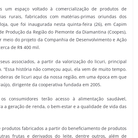
is um espaço voltado à comercialização de produtos de
rias rurais, fabricados com matérias-primas oriundas dos
 loja, que foi inaugurada nesta quinta-feira (26), em Capim
e Produção da Região do Piemonte da Diamantina (Coopes),
or meio do projeto da Companhia de Desenvolvimento e Ação
cerca de R$ 400 mil.
eus associados, a partir da valorização do licuri, principal
. “Essa história não começou aqui, ela vem de muito tempo.
adeiras de licuri aqui da nossa região, em uma época em que
Araújo, dirigente da cooperativa fundada em 2005.
os consumidores terão acesso à alimentação saudável,
ara a geração de renda, o bem-estar e a qualidade de vida das
e produtos fabricados a partir do beneficiamento de produtos
tras frutas e derivados do leite, dentre outros, além de