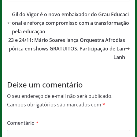
c
itt
ai
at
ss
t
e
er
l
s
a
Gil do Vigor é o novo embaixador do Grau Educaci
b
A
g
onal e reforça compromisso com a transformação
o
p
e
pela educação
o
p
23 e 24/11: Mário Soares lança Orquestra Afrodias
pórica em shows GRATUITOS. Participação de Lan
k
Lanh
Deixe um comentário
O seu endereço de e-mail não será publicado.
Campos obrigatórios são marcados com
*
Comentário
*