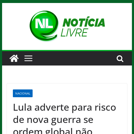
Pular
para
o
conteúdo
NACIONAL
Lula adverte para risco
de nova guerra se
ordem global não