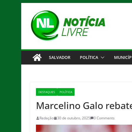
Pular
para
o
conteúdo
SALVADOR
POLÍTICA
MUNICÍP
DESTAQUES
POLÍTICA
Marcelino Galo rebat
Redação
30 de outubro, 2025
0 Comments