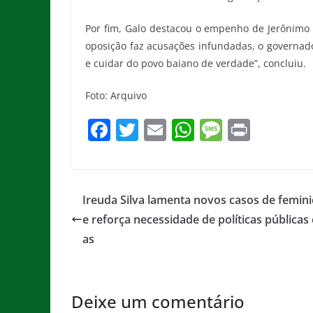
Por fim, Galo destacou o empenho de Jerônimo
oposição faz acusações infundadas, o governador
e cuidar do povo baiano de verdade”, concluiu.
Foto: Arquivo
F
T
E
W
M
Pr
a
w
m
h
e
in
c
itt
ai
at
ss
t
e
er
l
s
a
Ireuda Silva lamenta novos casos de femini
b
A
g
e reforça necessidade de políticas públicas 
o
p
e
as
o
p
k
Deixe um comentário