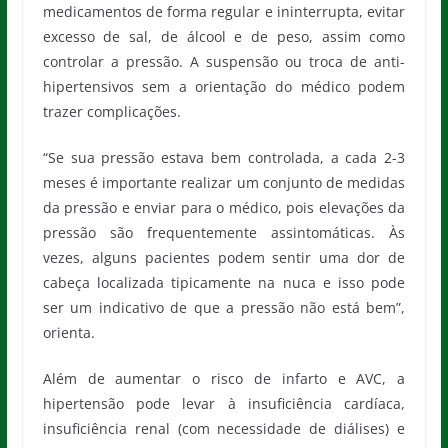
Além de aumentar o risco de infarto e AVC, a
hipertensão pode levar à insuficiência cardíaca,
insuficiência renal (com necessidade de diálises) e
aneurismas. “Esses problemas acontecem quando a
hipertensão permanece mal controlada por muitos
meses ou anos. Quando bem controlada, o riscos se
tornam muito mais baixos”, pondera.
Segundo o médico, uma pressão elevada raramente
deve ser tratada como uma emergência com
necessidade de hospitalização. “Pressões alteradas
devem ser confirmadas com múltiplas medidas ao
longo de dias e comunicadas ao médico, que fará os
ajustes nas medicações para o controle da pressão”,
completa.