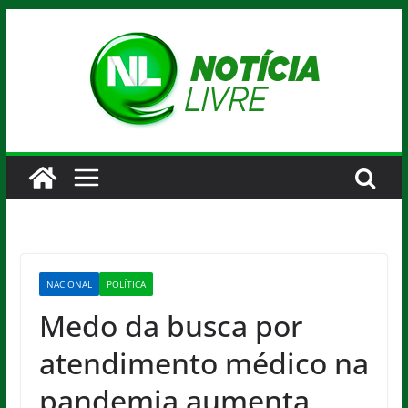
Pular
para
o
conteúdo
NACIONAL
POLÍTICA
Medo da busca por
atendimento médico na
pandemia aumenta