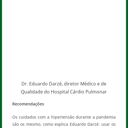
Recomendações
Os cuidados com a hipertensão durante a pandemia
são os mesmo, como explica Eduardo Darzé: usar os
medicamentos de forma regular e ininterrupta, evitar
excesso de sal, de álcool e de peso, assim como
controlar a pressão. A suspensão ou troca de anti-
hipertensivos sem a orientação do médico podem
trazer complicações.
“Se sua pressão estava bem controlada, a cada 2-3
meses é importante realizar um conjunto de medidas
da pressão e enviar para o médico, pois elevações da
pressão são frequentemente assintomáticas. Às
vezes, alguns pacientes podem sentir uma dor de
cabeça localizada tipicamente na nuca e isso pode
ser um indicativo de que a pressão não está bem”,
orienta.