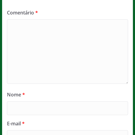
E-mail
*
Site
Salvar meus dados neste navegador para a próxima
vez que eu comentar.
Colunistas