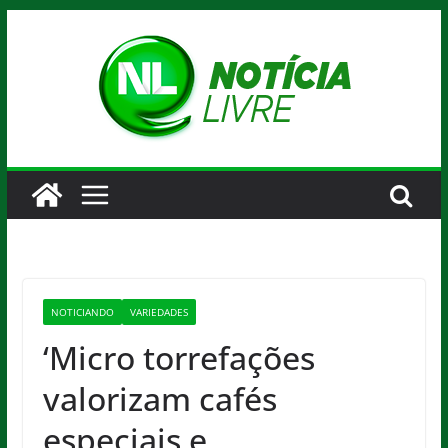
Pular
para
o
conteúdo
NOTICIANDO
VARIEDADES
‘Micro torrefações
valorizam cafés
especiais e