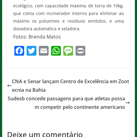
ecológico, com capacidade máxima de torra de 10kg,
que conta com incinerador interno para eliminar ao
máximo os poluentes e resíduos emitidos, e uma
dosadora automática e seladora.
Fotos: Brenda Matos
F
T
E
W
M
Pr
a
w
m
h
e
in
c
itt
ai
at
ss
t
e
er
l
s
a
CNA e Senar lançam Centro de Excelência em Zoot
b
A
g
ecnia na Bahia
o
p
e
Sudesb concede passagens para que atletas possa
o
p
m competir pelo continente americano
k
Deixe um comentário