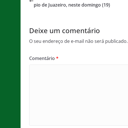
b
A
g
pio de Juazeiro, neste domingo (19)
o
p
e
o
p
Deixe um comentário
k
O seu endereço de e-mail não será publicado.
Comentário
*