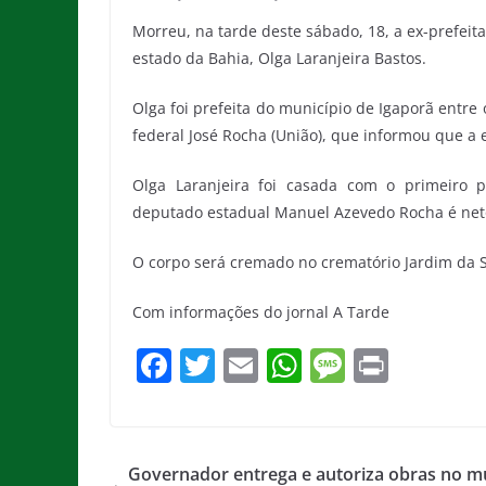
Morreu, na tarde deste sábado, 18, a ex-prefeit
estado da Bahia, Olga Laranjeira Bastos.
Olga foi prefeita do município de Igaporã entr
federal José Rocha (União), que informou que a 
Olga Laranjeira foi casada com o primeiro 
deputado estadual Manuel Azevedo Rocha é net
O corpo será cremado no crematório Jardim da 
Com informações do jornal A Tarde
F
T
E
W
M
Pr
a
w
m
h
e
in
c
itt
ai
at
ss
t
e
er
l
s
a
Governador entrega e autoriza obras no m