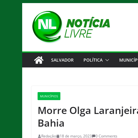
Pular
para
o
conteúdo
SALVADOR
POLÍTICA
MUNICÍP
MUNICÍPIOS
Morre Olga Laranjeir
Bahia
Redação
18 de março, 2023
0 Comments