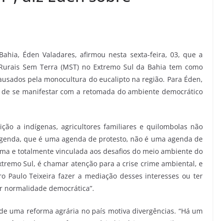
ahia, Éden Valadares, afirmou nesta sexta-feira, 03, que a
Rurais Sem Terra (MST) no Extremo Sul da Bahia tem como
causados pela monocultura do eucalipto na região. Para Éden,
o de se manifestar com a retomada do ambiente democrático
ão a indígenas, agricultores familiares e quilombolas não
agenda, que é uma agenda de protesto, não é uma agenda de
tima e totalmente vinculada aos desafios do meio ambiente do
xtremo Sul, é chamar atenção para a crise crime ambiental, e
o Paulo Teixeira fazer a mediação desses interesses ou ter
r normalidade democrática”.
de uma reforma agrária no país motiva divergências. “Há um