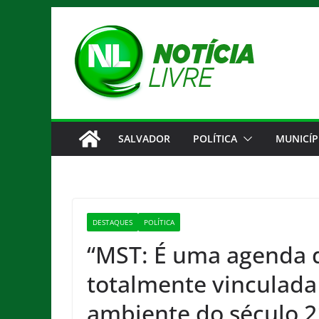
Pular
para
o
conteúdo
SALVADOR
POLÍTICA
MUNICÍP
DESTAQUES
POLÍTICA
“MST: É uma agenda d
totalmente vinculada
ambiente do século 2