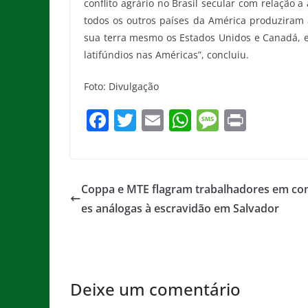
conflito agrário no Brasil secular com relação 
todos os outros países da América produziram 
sua terra mesmo os Estados Unidos e Canadá, e 
latifúndios nas Américas”, concluiu.
Foto: Divulgação
F
T
E
W
M
Pr
a
w
m
h
e
in
c
itt
ai
at
ss
t
e
er
l
s
a
Coppa e MTE flagram trabalhadores em co
b
A
g
es análogas à escravidão em Salvador
o
p
e
o
p
k
Deixe um comentário