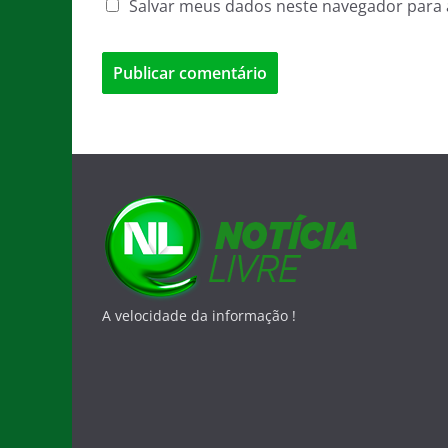
Salvar meus dados neste navegador para 
A velocidade da informação !