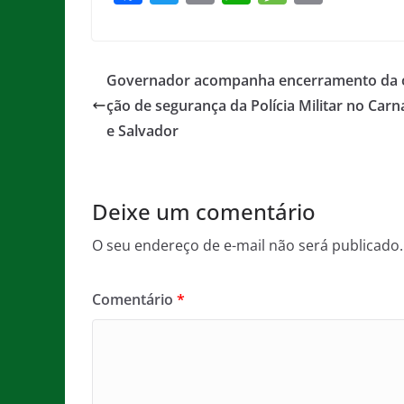
a
w
m
h
e
in
c
itt
ai
at
ss
t
e
er
l
s
a
Governador acompanha encerramento da 
b
A
g
ção de segurança da Polícia Militar no Carn
o
p
e
e Salvador
o
p
k
Deixe um comentário
O seu endereço de e-mail não será publicado.
Comentário
*