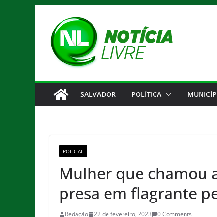
Pular
para
o
conteúdo
SALVADOR
POLÍTICA
MUNICÍP
POLICIAL
Mulher que chamou 
presa em flagrante pel
Redação
22 de fevereiro, 2023
0 Comments