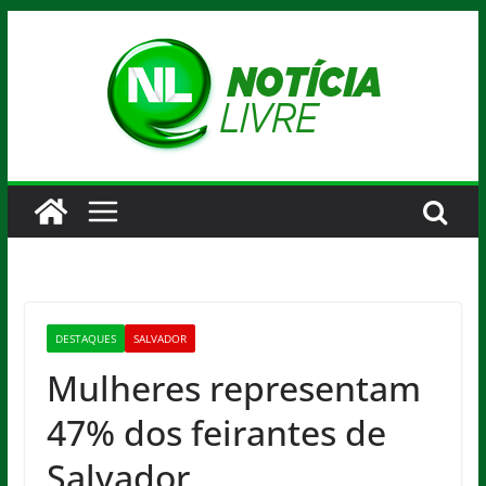
Pular
para
o
conteúdo
DESTAQUES
SALVADOR
Mulheres representam
47% dos feirantes de
Salvador