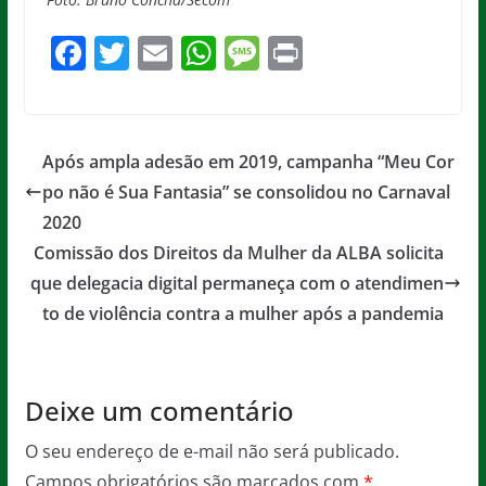
F
T
E
W
M
Pr
a
w
m
h
e
in
c
itt
ai
at
ss
t
e
er
l
s
a
Após ampla adesão em 2019, campanha “Meu Cor
b
A
g
po não é Sua Fantasia” se consolidou no Carnaval
o
p
e
2020
o
p
Comissão dos Direitos da Mulher da ALBA solicita
que delegacia digital permaneça com o atendimen
k
to de violência contra a mulher após a pandemia
Deixe um comentário
O seu endereço de e-mail não será publicado.
Campos obrigatórios são marcados com
*