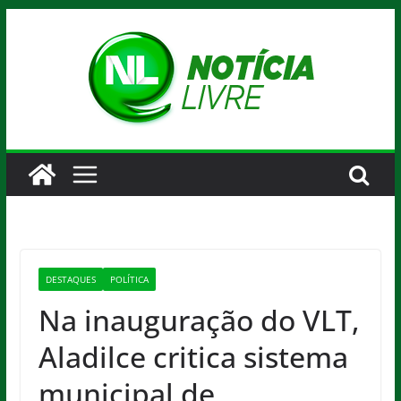
Pular
para
o
conteúdo
DESTAQUES
POLÍTICA
Na inauguração do VLT,
Aladilce critica sistema
municipal de