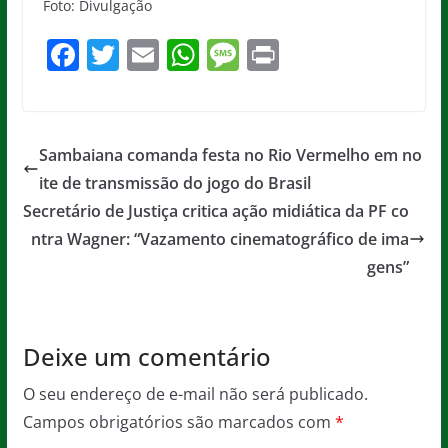
Foto: Divulgação
F
T
E
W
M
Pr
a
w
m
h
e
in
c
itt
ai
at
ss
t
e
er
l
s
a
Sambaiana comanda festa no Rio Vermelho em no
b
A
g
ite de transmissão do jogo do Brasil
o
p
e
Secretário de Justiça critica ação midiática da PF co
o
p
ntra Wagner: “Vazamento cinematográfico de ima
gens”
k
Deixe um comentário
O seu endereço de e-mail não será publicado.
Campos obrigatórios são marcados com
*