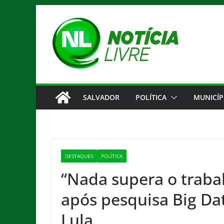
Pular
para
o
conteúdo
SALVADOR
POLÍTICA
MUNICÍP
DESTAQUES
POLÍTICA
“Nada supera o trabal
após pesquisa Big Da
Lula