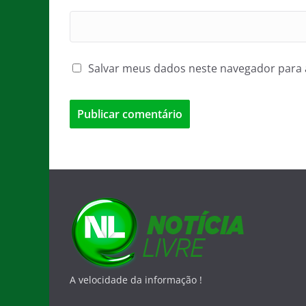
Salvar meus dados neste navegador para 
A velocidade da informação !