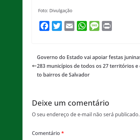
Foto: Divulgação
F
T
E
W
M
Pr
a
w
m
h
e
in
c
itt
ai
at
ss
t
e
er
l
s
a
Governo do Estado vai apoiar festas junin
b
A
g
283 municípios de todos os 27 territórios e
o
p
e
to bairros de Salvador
o
p
k
Deixe um comentário
O seu endereço de e-mail não será publicado.
Comentário
*