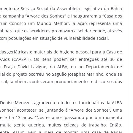
mento de Serviço Social da Assembleia Legislativa da Bahia
), a campanha “Árvore dos Sonhos” e inauguraram a “Casa dos
ruir Conosco um Mundo Melhor”, a ação representa uma
ual para que os servidores promovam a solidariedade, através
com populações em situação de vulnerabilidade social.
as geriátricas e materiais de higiene pessoal para a Casa de
V/Aids (CAASAH). Os itens podem ser entregues até 30 de
a Praça David Lavigne, na ALBA, ou no Departamento de
cial do projeto ocorreu no Saguão Josaphat Marinho, onde se
 local, também aconteceram pronunciamentos e discursos dos
, Denise Menezes agradeceu a todos os funcionários da ALBA
Sonhos” acontecer, se juntando à “Árvore dos Sonhos”, uma
ontece há 13 anos. “Nós estamos passando por um momento
muita gente querida, muitos colegas de trabalho. Então,
erente. Assim, veio a ideia de montar uma casa de Papai