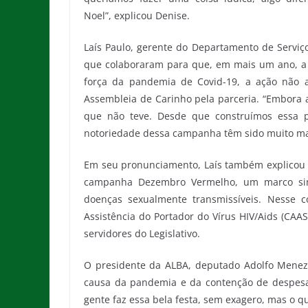
Noel”, explicou Denise.
Laís Paulo, gerente do Departamento de Serviç
que colaboraram para que, em mais um ano, a 
força da pandemia de Covid-19, a ação não ac
Assembleia de Carinho pela parceria. “Embora a
que não teve. Desde que construímos essa p
notoriedade dessa campanha têm sido muito mai
Em seu pronunciamento, Laís também explicou q
campanha Dezembro Vermelho, um marco simb
doenças sexualmente transmissíveis. Nesse c
Assistência do Portador do Vírus HIV/Aids (CAAS
servidores do Legislativo.
O presidente da ALBA, deputado Adolfo Menezes
causa da pandemia e da contenção de despesas
gente faz essa bela festa, sem exagero, mas o qu