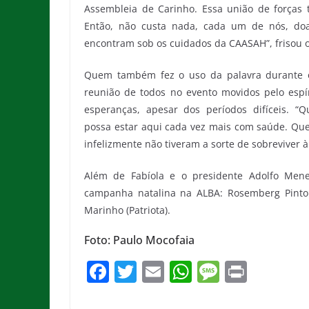
Assembleia de Carinho. Essa união de forças
Então, não custa nada, cada um de nós, doa
encontram sob os cuidados da CAASAH”, frisou 
Quem também fez o uso da palavra durante o 
reunião de todos no evento movidos pelo espí
esperanças, apesar dos períodos difíceis. “
possa estar aqui cada vez mais com saúde. Quer
infelizmente não tiveram a sorte de sobreviver à 
Além de Fabíola e o presidente Adolfo Mene
campanha natalina na ALBA: Rosemberg Pinto (
Marinho (Patriota).
Foto: Paulo Mocofaia
F
T
E
W
M
Pr
a
w
m
h
e
in