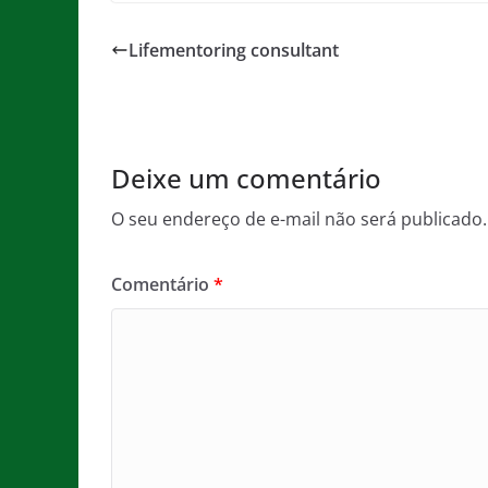
c
itt
ai
at
ss
t
e
er
l
s
a
Lifementoring consultant
b
A
g
o
p
e
o
p
Deixe um comentário
k
O seu endereço de e-mail não será publicado.
Comentário
*