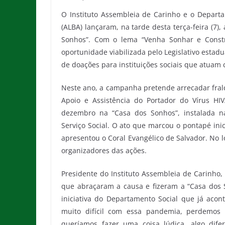
O Instituto Assembleia de Carinho e o Departa
(ALBA) lançaram, na tarde desta terça-feira (7
Sonhos”. Com o lema “Venha Sonhar e Const
oportunidade viabilizada pelo Legislativo estad
de doações para instituições sociais que atuam 
Neste ano, a campanha pretende arrecadar frald
Apoio e Assistência do Portador do Vírus HI
dezembro na “Casa dos Sonhos”, instalada n
Serviço Social. O ato que marcou o pontapé ini
apresentou o Coral Evangélico de Salvador. No
organizadores das ações.
Presidente do Instituto Assembleia de Carinho
que abraçaram a causa e fizeram a “Casa dos 
iniciativa do Departamento Social que já ac
muito difícil com essa pandemia, perdemos 
queríamos fazer uma coisa lúdica, algo dif