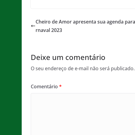
a
w
m
h
e
in
c
itt
ai
at
ss
t
e
er
l
s
a
Cheiro de Amor apresenta sua agenda para
b
A
g
rnaval 2023
o
p
e
o
p
Deixe um comentário
k
O seu endereço de e-mail não será publicado.
Comentário
*