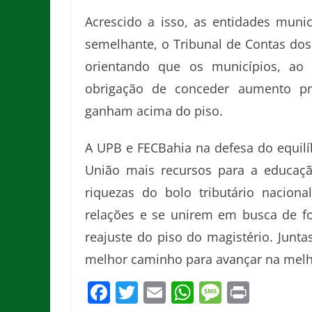
Acrescido a isso, as entidades muni
semelhante, o Tribunal de Contas dos
orientando que os municípios, ao 
obrigação de conceder aumento pro
ganham acima do piso.
A UPB e FECBahia na defesa do equilí
União mais recursos para a educaçã
riquezas do bolo tributário naciona
relações e se unirem em busca de f
reajuste do piso do magistério. Junt
melhor caminho para avançar na melh
F
T
E
W
M
Pr