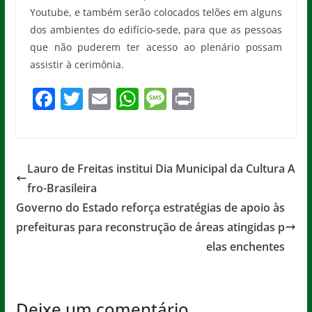
Youtube, e também serão colocados telões em alguns
dos ambientes do edifício-sede, para que as pessoas
que não puderem ter acesso ao plenário possam
assistir à cerimônia.
F
T
E
W
M
Pr
a
w
m
h
e
in
c
itt
ai
at
ss
t
e
er
l
s
a
Lauro de Freitas institui Dia Municipal da Cultura A
b
A
g
fro-Brasileira
o
p
e
Governo do Estado reforça estratégias de apoio às
o
p
prefeituras para reconstrução de áreas atingidas p
elas enchentes
k
Deixe um comentário