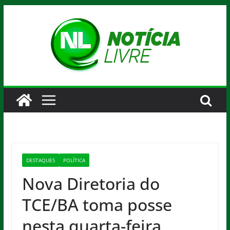
Pular
para
o
conteúdo
DESTAQUES
POLÍTICA
Nova Diretoria do
TCE/BA toma posse
nesta quarta-feira