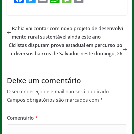
a
w
m
h
e
in
c
itt
ai
at
ss
t
e
er
l
s
a
Bahia vai contar com novo projeto de desenvolvi
b
A
g
mento rural sustentável ainda este ano
o
p
e
Ciclistas disputam prova estadual em percurso po
o
p
r diversos bairros de Salvador neste domingo, 26
k
Deixe um comentário
O seu endereço de e-mail não será publicado.
Campos obrigatórios são marcados com
*
Comentário
*