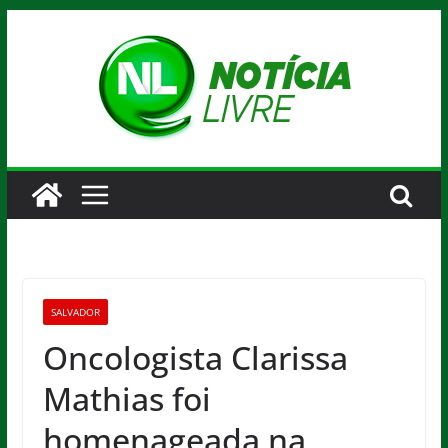
Pular
para
o
conteúdo
SALVADOR
Oncologista Clarissa
Mathias foi
homenageada na