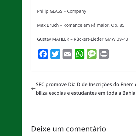
Philip GLASS – Company
Max Bruch – Romance em Fá maior, Op. 85
Gustav MAHLER – Rückert-Lieder GMW 39-43
F
T
E
W
M
Pr
a
w
m
h
e
in
c
itt
ai
at
ss
t
e
er
l
s
a
SEC promove Dia D de Inscrições do Enem
b
A
g
biliza escolas e estudantes em toda a Bahia
o
p
e
o
p
k
Deixe um comentário