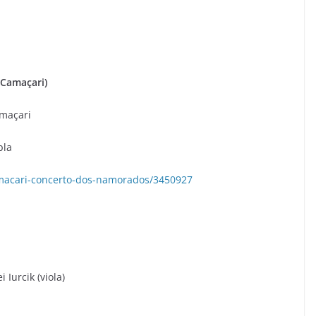
(Camaçari)
amaçari
pla
macari-concerto-dos-namorados/3450927
 Iurcik (viola)