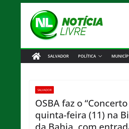
Pular
para
o
conteúdo
SALVADOR
POLÍTICA
MUNICÍP
SALVADOR
OSBA faz o “Concert
quinta-feira (11) na B
da Bahia, com entrad