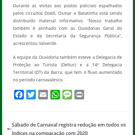
Durante as visitas aos postos policiais espalhados
pelos circuitos Dodô, Osmar e Batatinha está sendo
distribuído material informativo. “Nosso trabalho
também é alinhado com as Ouvidorias Geral do
Estado e da Secretaria da Segurança Pública”,
acrescentou Valverde.
A equipe da Ouvidoria também esteve a Delegacia de
Proteção ao Turista (Deltur) e a 14ª Delegacia
Territorial (DT) da Barra, que tem o fluxo aumentado
no período carnavalesco.
F
T
E
W
M
Pr
a
w
m
h
e
in
c
itt
ai
at
ss
t
e
er
l
s
a
Sábado de Carnaval registra redução em todos os
b
A
g
índices na comparação com 2020