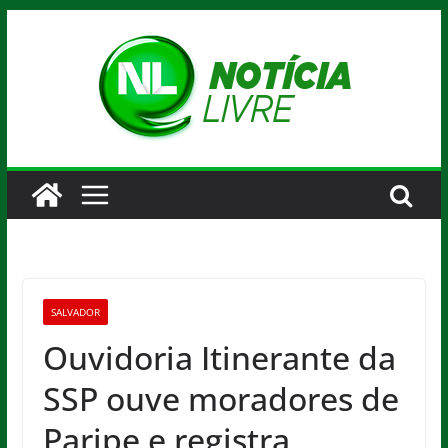
Pular
para
o
conteúdo
SALVADOR
Ouvidoria Itinerante da
SSP ouve moradores de
Paripe e registra