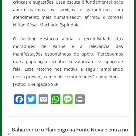
críticas e sugestões. Essa escuta é fundamental para
aperfeiçoarmos os serviços e garantirmos um
atendimento mais humanizado”, afirmou o coronel
Nilton César Machado Espíndola.
O ouvidor destacou ainda a receptividade dos
moradores de Paripe e a relevância das
manifestações espontâneas de apoio. “Percebemos
que a população reconhece e valoriza esse espaço de
fala. Esse retorno nos motiva a seguir ampliando
nossa presença em mais comunidades”, completou.
[Fotos: Divulgação SSP
F
T
E
W
M
Pr
a
w
m
h
e
in
c
itt
ai
at
ss
t
e
er
l
s
a
Bahia vence o Flamengo na Fonte Nova e entra no