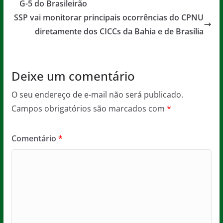
b
A
g
G-5 do Brasileirão
o
p
e
SSP vai monitorar principais ocorrências do CPNU
o
p
diretamente dos CICCs da Bahia e de Brasília
k
Deixe um comentário
O seu endereço de e-mail não será publicado.
Campos obrigatórios são marcados com
*
Comentário
*