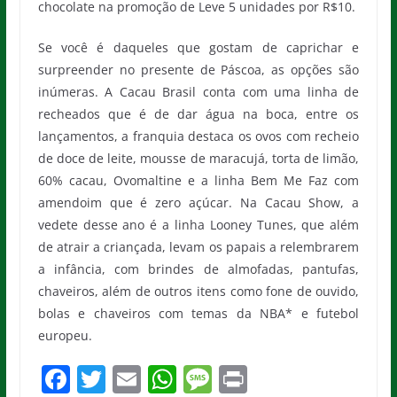
chocolate na promoção de Leve 5 unidades por R$10.
Se você é daqueles que gostam de caprichar e
surpreender no presente de Páscoa, as opções são
inúmeras. A Cacau Brasil conta com uma linha de
recheados que é de dar água na boca, entre os
lançamentos, a franquia destaca os ovos com recheio
de doce de leite, mousse de maracujá, torta de limão,
60% cacau, Ovomaltine e a linha Bem Me Faz com
amendoim que é zero açúcar. Na Cacau Show, a
vedete desse ano é a linha Looney Tunes, que além
de atrair a criançada, levam os papais a relembrarem
a infância, com brindes de almofadas, pantufas,
chaveiros, além de outros itens como fone de ouvido,
bolas e chaveiros com temas da NBA* e futebol
europeu.
F
T
E
W
M
Pr