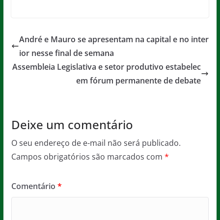
a
w
m
h
e
in
c
itt
ai
at
ss
t
e
er
l
s
a
André e Mauro se apresentam na capital e no inter
b
A
g
ior nesse final de semana
o
p
e
Assembleia Legislativa e setor produtivo estabelec
o
p
em fórum permanente de debate
k
Deixe um comentário
O seu endereço de e-mail não será publicado.
Campos obrigatórios são marcados com
*
Comentário
*