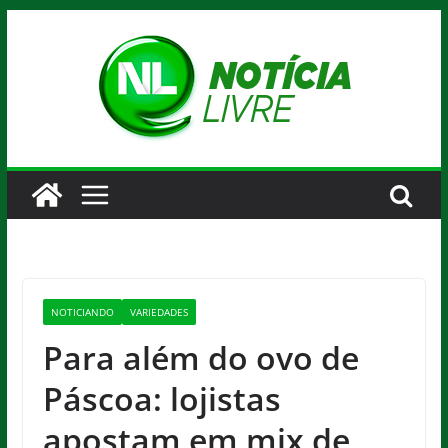
Pular
para
o
conteúdo
NOTICIANDO
VARIEDADES
Para além do ovo de
Páscoa: lojistas
apostam em mix de