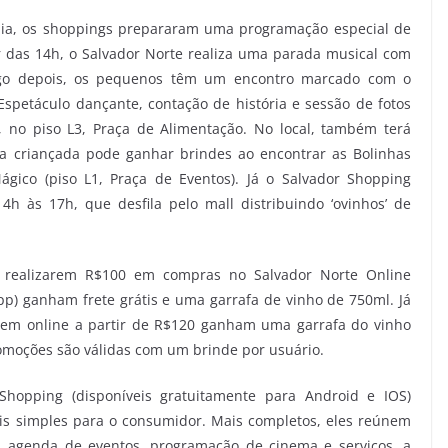
mília, os shoppings prepararam uma programação especial de
ir das 14h, o Salvador Norte realiza uma parada musical com
Logo depois, os pequenos têm um encontro marcado com o
spetáculo dançante, contação de história e sessão de fotos
 no piso L3, Praça de Alimentação. No local, também terá
, a criançada pode ganhar brindes ao encontrar as Bolinhas
ágico (piso L1, Praça de Eventos). Já o Salvador Shopping
4h às 17h, que desfila pelo mall distribuindo ‘ovinhos’ de
e realizarem R$100 em compras no Salvador Norte Online
p) ganham frete grátis e uma garrafa de vinho de 750ml. Já
rem online a partir de R$120 ganham uma garrafa do vinho
omoções são válidas com um brinde por usuário.
hopping (disponíveis gratuitamente para Android e IOS)
s simples para o consumidor. Mais completos, eles reúnem
s, agenda de eventos, programação de cinema e serviços, a