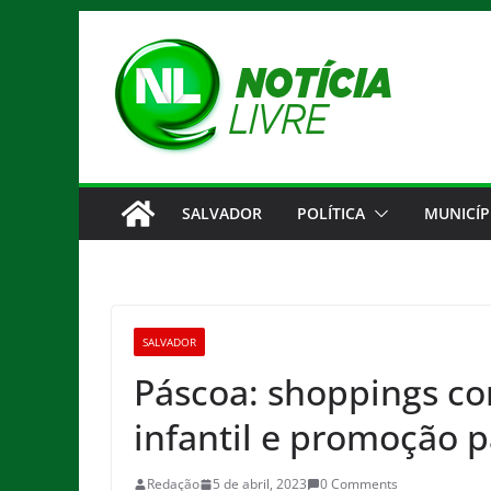
Pular
para
o
conteúdo
SALVADOR
POLÍTICA
MUNICÍP
SALVADOR
Páscoa: shoppings c
infantil e promoção 
Redação
5 de abril, 2023
0 Comments