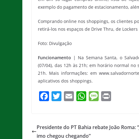
exemplo do pagamento de estacionamento, além 
Comprando online nos shoppings, os clientes po
retirá-los nos espaços de Drive Thru, de Lockers 
Foto: Divulgação
Funcionamento
| Na Semana Santa, o Salvador
(07/04), das 12h às 21h; em horário normal no 
21h. Mais informações: em www.salvadornort
aplicativos dos shoppings.
F
T
E
W
M
Pr
a
w
m
h
e
in
c
itt
ai
at
ss
t
e
er
l
s
a
Presidente do PT Bahia rebate João Roma: 
b
A
g
imo chegou chegando”