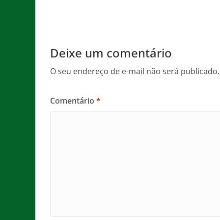
o
p
e
o
p
k
Deixe um comentário
O seu endereço de e-mail não será publicado.
Comentário
*