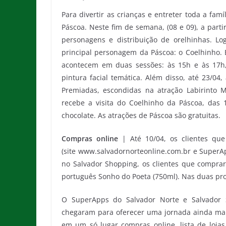
Para divertir as crianças e entreter toda a fa
Páscoa. Neste fim de semana, (08 e 09), a part
personagens e distribuição de orelhinhas. 
principal personagem da Páscoa: o Coelhinho. E
acontecem em duas sessões: às 15h e às 17h,
pintura facial temática. Além disso, até 23/04
Premiadas, escondidas na atração Labirinto M
recebe a visita do Coelhinho da Páscoa, das 1
chocolate. As atrações de Páscoa são gratuitas.
Compras online
| Até 10/04, os clientes qu
(site www.salvadornorteonline.com.br e SuperAp
no Salvador Shopping, os clientes que compra
português Sonho do Poeta (750ml). Nas duas pr
O SuperApps do Salvador Norte e Salvador S
chegaram para oferecer uma jornada ainda mai
em um só lugar compras online, lista de loja