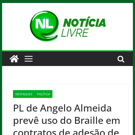
Pular
para
o
conteúdo
DESTAQUES
POLÍTICA
PL de Angelo Almeida
prevê uso do Braille em
contratos de adesão de