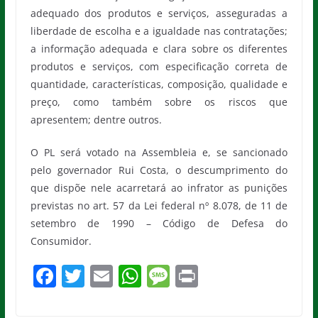
adequado dos produtos e serviços, asseguradas a
liberdade de escolha e a igualdade nas contratações;
a informação adequada e clara sobre os diferentes
produtos e serviços, com especificação correta de
quantidade, características, composição, qualidade e
preço, como também sobre os riscos que
apresentem; dentre outros.
O PL será votado na Assembleia e, se sancionado
pelo governador Rui Costa, o descumprimento do
que dispõe nele acarretará ao infrator as punições
previstas no art. 57 da Lei federal nº 8.078, de 11 de
setembro de 1990 – Código de Defesa do
Consumidor.
F
T
E
W
M
Pr
a
w
m
h
e
in