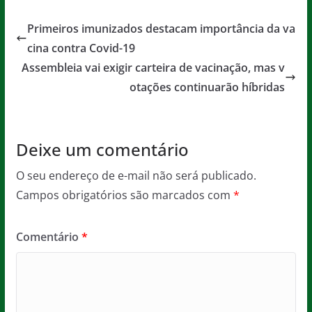
c
itt
ai
at
ss
t
e
er
l
s
a
Primeiros imunizados destacam importância da va
b
A
g
cina contra Covid-19
o
p
e
Assembleia vai exigir carteira de vacinação, mas v
o
p
otações continuarão híbridas
k
Deixe um comentário
O seu endereço de e-mail não será publicado.
Campos obrigatórios são marcados com
*
Comentário
*