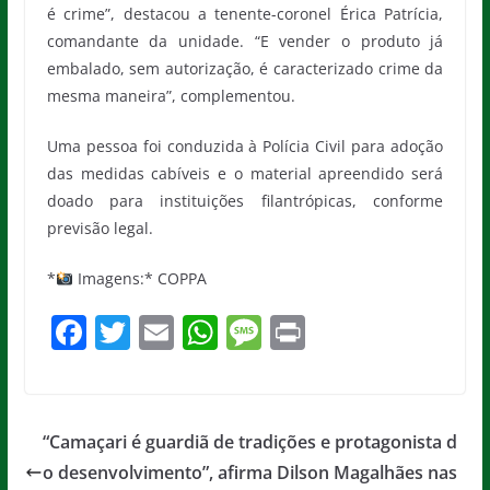
é crime”, destacou a tenente-coronel Érica Patrícia,
comandante da unidade. “E vender o produto já
embalado, sem autorização, é caracterizado crime da
mesma maneira”, complementou.
Uma pessoa foi conduzida à Polícia Civil para adoção
das medidas cabíveis e o material apreendido será
doado para instituições filantrópicas, conforme
previsão legal.
*
Imagens:* COPPA
F
T
E
W
M
Pr
a
w
m
h
e
in
c
itt
ai
at
ss
t
e
er
l
s
a
“Camaçari é guardiã de tradições e protagonista d
b
A
g
o desenvolvimento”, afirma Dilson Magalhães nas