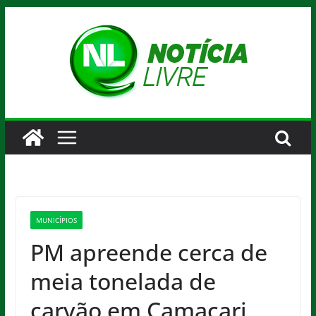
Pular
para
o
conteúdo
MUNICÍPIOS
PM apreende cerca de
meia tonelada de
carvão em Camaçari