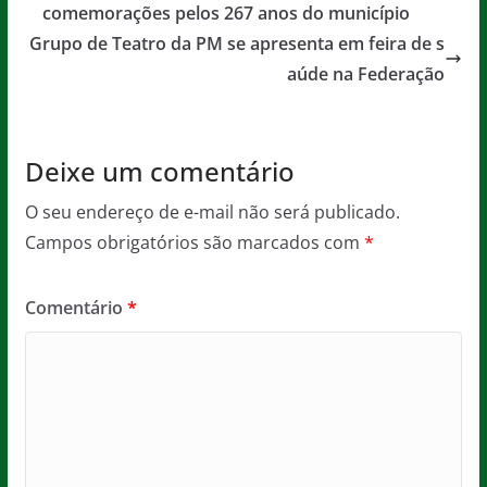
o
p
e
comemorações pelos 267 anos do município
o
p
Grupo de Teatro da PM se apresenta em feira de s
aúde na Federação
k
Deixe um comentário
O seu endereço de e-mail não será publicado.
Campos obrigatórios são marcados com
*
Comentário
*