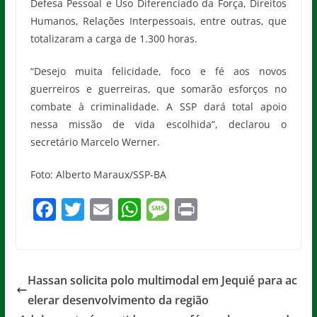
Defesa Pessoal e Uso Diferenciado da Força, Direitos
Humanos, Relações Interpessoais, entre outras, que
totalizaram a carga de 1.300 horas.
“Desejo muita felicidade, foco e fé aos novos
guerreiros e guerreiras, que somarão esforços no
combate à criminalidade. A SSP dará total apoio
nessa missão de vida escolhida”, declarou o
secretário Marcelo Werner.
Foto: Alberto Maraux/SSP-BA
F
T
E
W
M
Pr
a
w
m
h
e
in
c
itt
ai
at
ss
t
e
er
l
s
a
Hassan solicita polo multimodal em Jequié para ac
b
A
g
elerar desenvolvimento da região