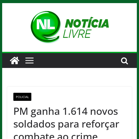
Pular
para
o
conteúdo
POLICIAL
PM ganha 1.614 novos
soldados para reforçar
combate ao crime