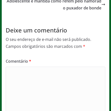
o
p
e
Adolescente é mantida como refém pelo namorad
o
p
o puxador de bonde
k
Deixe um comentário
O seu endereço de e-mail não será publicado.
Campos obrigatórios são marcados com
*
Comentário
*