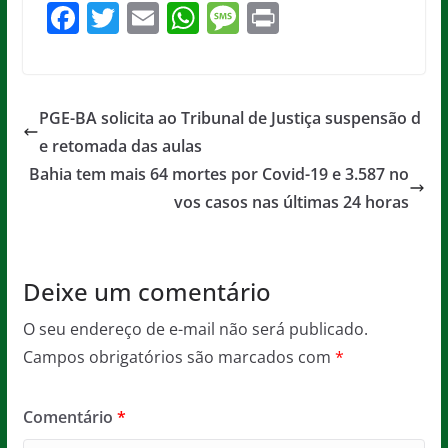
F
T
E
W
M
Pr
a
w
m
h
e
in
c
itt
ai
at
ss
t
e
er
l
s
a
PGE-BA solicita ao Tribunal de Justiça suspensão d
b
A
g
e retomada das aulas
o
p
e
Bahia tem mais 64 mortes por Covid-19 e 3.587 no
o
p
vos casos nas últimas 24 horas
k
Deixe um comentário
O seu endereço de e-mail não será publicado.
Campos obrigatórios são marcados com
*
Comentário
*