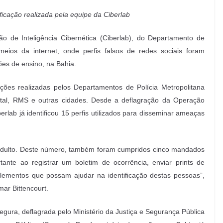
ficação realizada pela equipe da Ciberlab
ão de Inteligência Cibernética (Ciberlab), do Departamento de
 meios da internet, onde perfis falsos de redes sociais foram
ões de ensino, na Bahia.
ações realizadas pelos Departamentos de Polícia Metropolitana
pital, RMS e outras cidades. Desde a deflagração da Operação
erlab já identificou 15 perfis utilizados para disseminar ameaças
m adulto. Deste número, também foram cumpridos cinco mandados
ante ao registrar um boletim de ocorrência, enviar prints de
elementos que possam ajudar na identificação destas pessoas”,
ar Bittencourt.
Segura, deflagrada pelo Ministério da Justiça e Segurança Pública