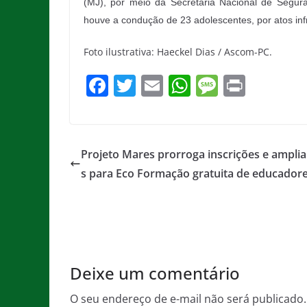
(MJ), por meio da Secretaria Nacional de Segura
houve a condução de 23 adolescentes, por atos infr
Foto ilustrativa: Haeckel Dias / Ascom-PC.
F
T
E
W
M
Pr
a
w
m
h
e
in
c
itt
ai
at
ss
t
e
er
l
s
a
Projeto Mares prorroga inscrições e amplia
b
A
g
s para Eco Formação gratuita de educador
o
p
e
o
p
k
Deixe um comentário
O seu endereço de e-mail não será publicado.