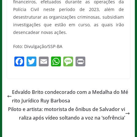
financeiros, efetuados durante as operações da
Polícia Civil neste período de 2023, além de
desestruturar as organizações criminosas, subsidiam
investigações que estão em curso, as quais irão
desencadear novas ações.
Foto: Divulgação/SSP-BA
F
T
E
W
M
Pr
a
w
m
h
e
in
c
itt
ai
at
ss
t
e
er
l
s
a
Edvaldo Brito condecorado com a Medalha do Mé
b
A
g
rito Jurídico Ruy Barbosa
o
p
e
Piloto e artista: motorista de ônibus de Salvador vi
o
p
raliza após vídeo soltando a voz na ‘sofrência’
k