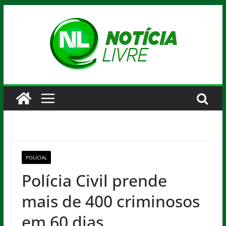
Pular
para
o
conteúdo
POLICIAL
Polícia Civil prende
mais de 400 criminosos
em 60 dias