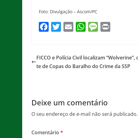
Foto: Divulgação – Ascom/PC
F
T
E
W
M
Pr
a
w
m
h
e
in
c
itt
ai
at
ss
t
e
er
l
s
a
FICCO e Polícia Civil localizam “Wolverine”, 
b
A
g
te de Copas do Baralho do Crime da SSP
o
p
e
o
p
k
Deixe um comentário
O seu endereço de e-mail não será publicado.
Comentário
*