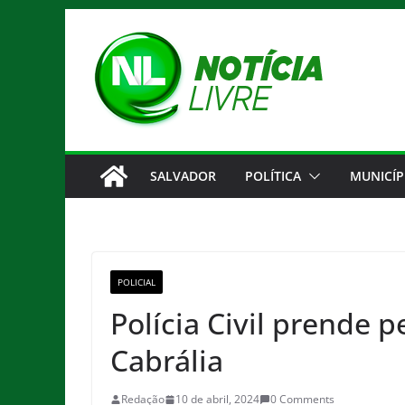
Pular
para
o
conteúdo
SALVADOR
POLÍTICA
MUNICÍP
POLICIAL
Polícia Civil prende 
Cabrália
Redação
10 de abril, 2024
0 Comments