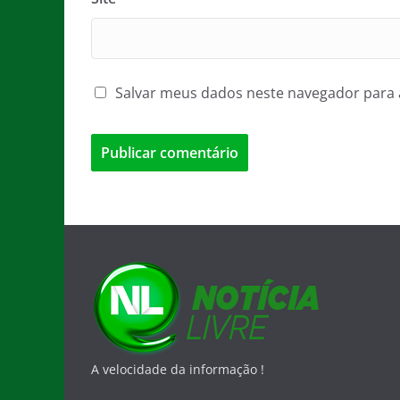
Salvar meus dados neste navegador para 
A velocidade da informação !