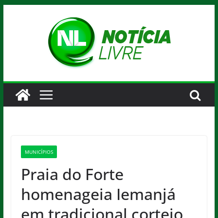
Pular
para
o
conteúdo
MUNICÍPIOS
Praia do Forte
homenageia Iemanjá
em tradicional cortejo