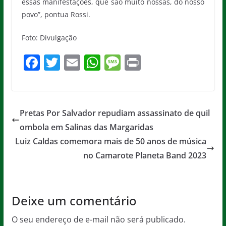
essas manifestações, que são muito nossas, do nosso
povo”, pontua Rossi.
Foto: Divulgação
F
T
E
W
M
Pr
a
w
m
h
e
in
c
itt
ai
at
ss
t
e
er
l
s
a
Pretas Por Salvador repudiam assassinato de quil
b
A
g
ombola em Salinas das Margaridas
o
p
e
Luiz Caldas comemora mais de 50 anos de música
o
p
no Camarote Planeta Band 2023
k
Deixe um comentário
O seu endereço de e-mail não será publicado.