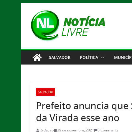
Pular
para
o
conteúdo
SALVADOR
POLÍTICA
MUNICÍP
SALVADOR
Prefeito anuncia que 
da Virada esse ano
Redação
29 de novembro, 2021
0 Comments