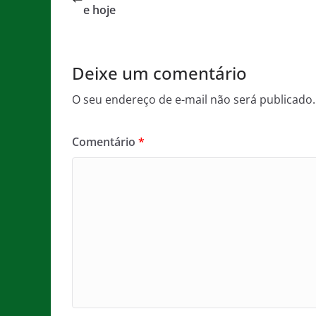
b
A
g
e hoje
o
p
e
o
p
Deixe um comentário
k
O seu endereço de e-mail não será publicado.
Comentário
*