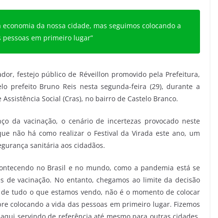
ra economia da nossa cidade, mas seguimos colocando a
s pessoas em primeiro lugar”
ador, festejo público de Réveillon promovido pela Prefeitura,
lo prefeito Bruno Reis nesta segunda-feira (29), durante a
ssistência Social (Cras), no bairro de Castelo Branco.
o da vacinação, o cenário de incertezas provocado neste
ue não há como realizar o Festival da Virada este ano, um
egurança sanitária aos cidadãos.
contecendo no Brasil e no mundo, como a pandemia está se
s de vacinação. No entanto, chegamos ao limite da decisão
e de tudo o que estamos vendo, não é o momento de colocar
re colocando a vida das pessoas em primeiro lugar. Fizemos
aqui servindo de referência até mesmo para outras cidades,