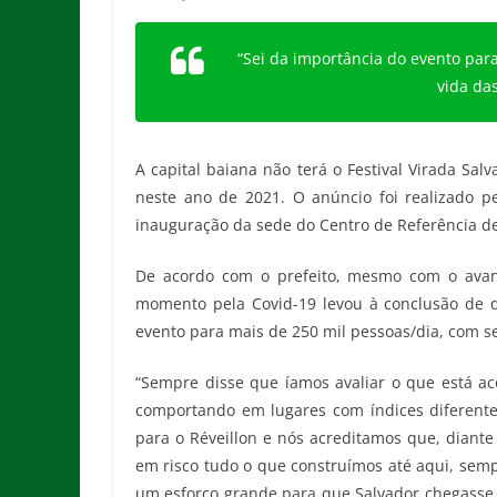
“Sei da importância do evento pa
vida da
A capital baiana não terá o Festival Virada Salv
neste ano de 2021. O anúncio foi realizado pe
inauguração da sede do Centro de Referência de A
De acordo com o prefeito, mesmo com o avanç
momento pela Covid-19 levou à conclusão de q
evento para mais de 250 mil pessoas/dia, com s
“Sempre disse que íamos avaliar o que está a
comportando em lugares com índices diferente
para o Réveillon e nós acreditamos que, diant
em risco tudo o que construímos até aqui, semp
um esforço grande para que Salvador chegasse 