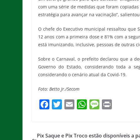
com uma série de medidas que foram copiadas Bra
estratégia para avançar na vacinação”, salientou
O chefe do Executivo municipal ressaltou que 
12 anos com a primeira dose e 81% com a segun
está imunizando, inclusive, pessoas de outras c
Sobre o Carnaval, o prefeito declarou que a de
Governo do Estado, considerando toda a seg
considerando o cenário atual da Covid-19.
Foto: Betto Jr./Secom
F
T
E
W
M
Pr
a
w
m
h
e
in
c
itt
ai
at
ss
t
e
er
l
s
a
Pix Saque e Pix Troco estão disponíveis a pa