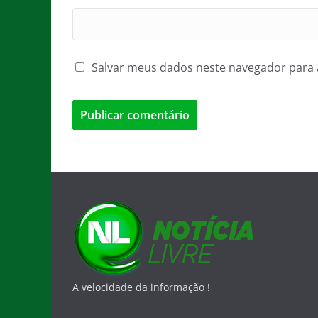
Salvar meus dados neste navegador para 
A velocidade da informação !