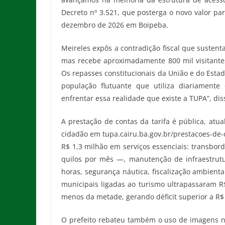
Decreto nº 3.521, que posterga o novo valor pa
dezembro de 2026 em Boipeba.
Meireles expôs a contradição fiscal que sustenta
mas recebe aproximadamente 800 mil visitante
Os repasses constitucionais da União e do Esta
população flutuante que utiliza diariamente
enfrentar essa realidade que existe a TUPA”, diss
A prestação de contas da tarifa é pública, a
cidadão em tupa.cairu.ba.gov.br/prestacoes-de-
R$ 1,3 milhão em serviços essenciais: transbor
quilos por mês —, manutenção de infraestrutu
horas, segurança náutica, fiscalização ambient
municipais ligadas ao turismo ultrapassaram 
menos da metade, gerando déficit superior a R$ 
O prefeito rebateu também o uso de imagens n