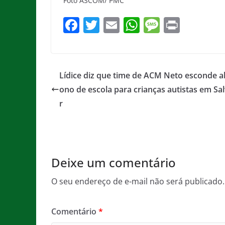
Foto ASCOM/ PMC
F
T
E
W
M
Pr
a
w
m
h
e
in
c
itt
ai
at
ss
t
e
er
l
s
a
Lídice diz que time de ACM Neto esconde 
b
A
g
ono de escola para crianças autistas em Sa
o
p
e
r
o
p
k
Deixe um comentário
O seu endereço de e-mail não será publicado.
Comentário
*