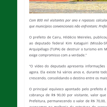
Com 800 mil visitantes por ano e repasses calcula
que municípios convencionais não enfrentam; Prefei
O prefeito de Cairu, Hildécio Meireles, publi
ao deputado federal Kim Kataguiri (Missão-S
Arquipélago (TUPA) de destruir o turismo em Mo
exige compromisso com a verdade.”
“O vídeo do deputado apresenta informações 
agora. Ela existe há vários anos e, durante to
crescendo, consolidando o destino entre os mais
O principal equívoco apontado pelo prefeito é
cobrança de R$ 90,00 por visitante, valor que
Prefeitura, permanecendo o valor de R$ 70,00,
avançamos na melhoria da estrutura de acesso 