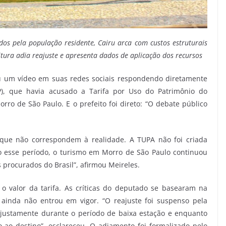
dos pela população residente, Cairu arca com custos estruturais
tura adia reajuste e apresenta dados de aplicação dos recursos
cou um vídeo em suas redes sociais respondendo diretamente
P), que havia acusado a Tarifa por Uso do Patrimônio do
rro de São Paulo. E o prefeito foi direto: “O debate público
que não correspondem à realidade. A TUPA não foi criada
do esse período, o turismo em Morro de São Paulo continuou
 procurados do Brasil”, afirmou Meireles.
 o valor da tarifa. As críticas do deputado se basearam na
 ainda não entrou em vigor. “O reajuste foi suspenso pela
 justamente durante o período de baixa estação e enquanto
ao destino”, esclareceu. O adiamento foi formalizado pelo