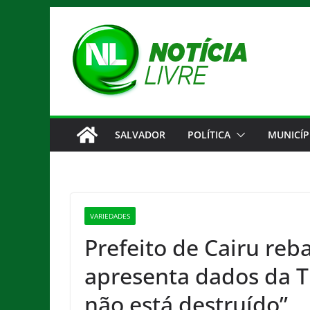
Pular
para
o
conteúdo
SALVADOR
POLÍTICA
MUNICÍP
VARIEDADES
Prefeito de Cairu reb
apresenta dados da T
não está destruído”