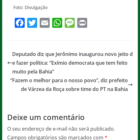
Foto: Divulgação
F
T
E
W
M
Pr
a
w
m
h
e
in
c
itt
ai
at
ss
t
e
er
l
s
a
Deputado diz que Jerônimo inaugurou novo jeito d
b
A
g
e fazer política: “Exímio democrata que tem feito
o
p
e
muito pela Bahia”
o
p
“Fazem o melhor para o nosso povo”, diz prefeito
de Várzea da Roça sobre time do PT na Bahia
k
Deixe um comentário
O seu endereço de e-mail não será publicado.
Campos obrigatórios são marcados com
*