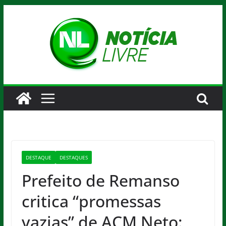
Pular
para
o
conteúdo
DESTAQUE
DESTAQUES
Prefeito de Remanso
critica “promessas
vazias” de ACM Neto: